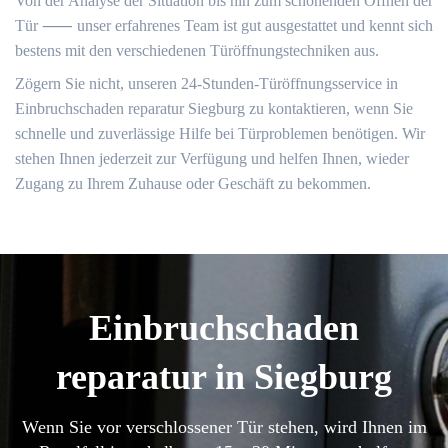
Von der Analyse der Situation bis hin zum schonenden Öffnen der
Tür ⸺ unser erfahrenes Team ist gut ausgestattet und kennt sich
bestens mit den verschiedenen Türöffnungstechniken aus.​
Zögern Sie nicht, unseren 24-Stunden-Türöffnungsservice in
Einbruchschaden reparatur Siegburg zu kontaktieren, wenn Sie
schnelle und zuverlässige Hilfe bei Türproblemen benötigen.​ Wir
stehen Ihnen jederzeit zur Verfügung und helfen Ihnen, wieder
Zugang zu Ihrem Zuhause oder Geschäft zu bekommen.​
Einbruchschaden
reparatur in Siegburg
Wenn Sie vor verschlossener Tür stehen, wird Ihnen im